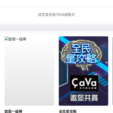
综艺库共有
7809
部影片
欧耶一级棒
全民星攻略