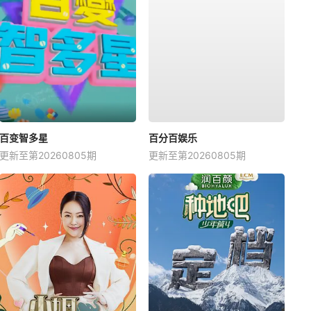
百变智多星
百分百娱乐
更新至第20260805期
更新至第20260805期