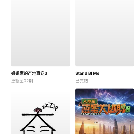
姐姐家的产地直送3
Stand BI Me
更新至02期
已完结