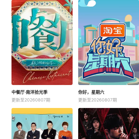
中餐厅·南洋拾光季
你好，星期六
更新至20260807期
更新至20260807期