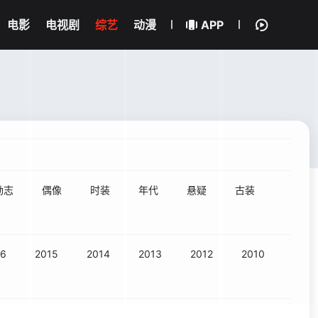
电影
电视剧
综艺
动漫
APP
励志
偶像
时装
年代
悬疑
古装
16
2015
2014
2013
2012
2010