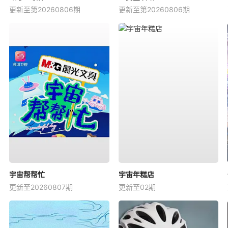
更新至第20260806期
更新至第20260806期
宇宙帮帮忙
宇宙年糕店
更新至20260807期
更新至02期