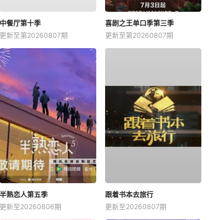
中餐厅第十季
喜剧之王单口季第三季
更新至第20260807期
更新至第20260807期
半熟恋人第五季
跟着书本去旅行
更新至20260806期
更新至20260807期