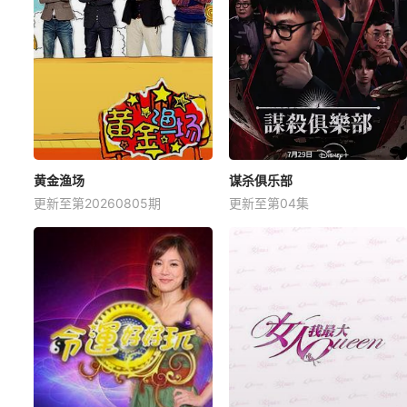
黄金渔场
谋杀俱乐部
更新至第20260805期
更新至第04集