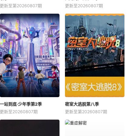
更新至第20260807期
更新至20260807期
一站到底·少年季第2季
密室大逃脱第八季
更新至20260807期
更新至第20260807期