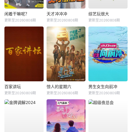
闲着干嘛呢？
天才冲冲冲
综艺玩很大
更新至20260808期
更新至20260808期
更新至20260808期
百家讲坛
惊人的星期六
男生女生向前冲
更新至20260809期
更新至20260808期
更新至20260809期