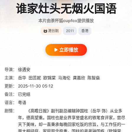
谁家灶头无烟火国语
本片由茶杯狐cupfox提供播放
港台剧
2011
香港
立即播放
导演：
徐遇安
主演：
岳华
田蕊妮
欧锦棠
马海伦
龚嘉欣
陈智燊
更新：
2025-11-30 05:12
备注：
已完结
语言：
粤语
剧情：
《高瞻日报》副刊副总编辑钟国柱（岳华 饰）从业多
年，德高望重。国柱也是业界享誉盛名的铁笔食评家，尝尽
天下美味，却一直秉承每晚回家吃饭的宗旨，与工作狂的一
面大相径庭，家庭观念极重。国柱的弟弟钟国栋（欧锦棠