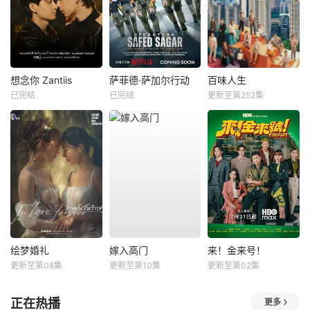
想念你 Zantiis
萨菲德·萨加尔行动
百味人生
已完结
已完结
更新至第252集
绘梦婚礼
嫁入高门
来！金来号！
更新至第08集
更新至第10集
更新至第02集
正在热播
更多