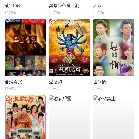
爱2006
黑帮少爷爱上我
入戏
已完结
已完结
已完结
台湾奇案
湿婆神
世间情
已完结
已完结
已完结